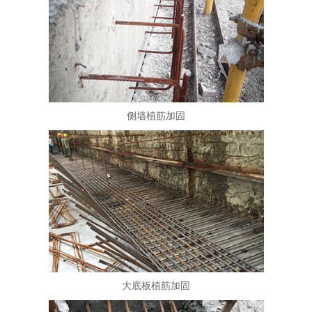
侧墙植筋加固
大底板植筋加固