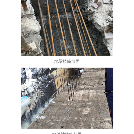
地梁植筋加固